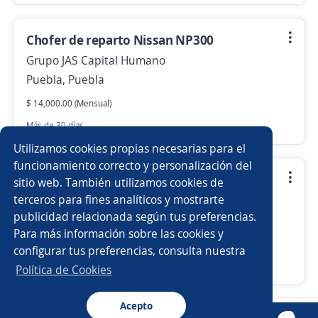
Chofer de reparto Nissan NP300
Grupo JAS Capital Humano
Puebla, Puebla
$ 14,000.00 (Mensual)
Más de 30 días
Utilizamos cookies propias necesarias para el
funcionamiento correcto y personalización del
Vendedora
sitio web. También utilizamos cookies de
terceros para fines analíticos y mostrarte
Grupo JAS Capital Humano
publicidad relacionada según tus preferencias.
Chiautempan, Tlaxcala
Para más información sobre las cookies y
$ 13,500.00 (Mensual) + Comisiones
configurar tus preferencias, consulta nuestra
Más de 30 días
Política de Cookies
Acepto