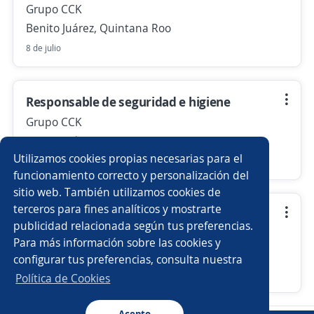
Grupo CCK
Benito Juárez, Quintana Roo
8 de julio
Responsable de seguridad e higiene
Grupo CCK
Benito Juárez, Quintana Roo
Utilizamos cookies propias necesarias para el
22 de julio
funcionamiento correcto y personalización del
sitio web. También utilizamos cookies de
terceros para fines analíticos y mostrarte
Administrativo contable/oficina
publicidad relacionada según tus preferencias.
Grupo CCK
Para más información sobre las cookies y
Benito Juárez, Quintana Roo
configurar tus preferencias, consulta nuestra
Más de 30 días
Política de Cookies
Acepto