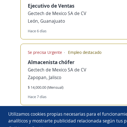
Ejecutivo de Ventas
Gectech de Mexico SA de CV
León, Guanajuato
Hace 6 días
Se precisa Urgente
Empleo destacado
Almacenista chófer
Gectech de Mexico SA de CV
Zapopan, Jalisco
$ 14,000.00 (Mensual)
Hace 7 días
Copyright 2014 - 2026 DGNET LTD.
Utilizamos cookies propias necesarias para el funcionamie
Aviso legal
/
privacidad
analíticos y mostrarte publicidad relacionada según tus p