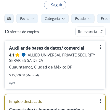
+ Seguir
Fecha
Categoría
Estado
Exper
10
Relevancia
ofertas de empleo
Auxiliar de bases de datos/ comercial
4.1
ALLIED UNIVERSAL PRIVATE SECURITY
SERVICES SA DE CV
Cuauhtémoc, Ciudad de México DF
$ 15,000.00 (Mensual)
Ayer
Empleo destacado
Capacitador/a temporal con opción a