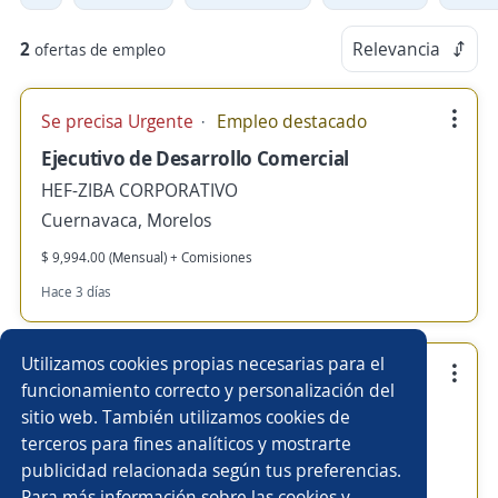
2
Relevancia
ofertas de empleo
Se precisa Urgente
Empleo destacado
Ejecutivo de Desarrollo Comercial
HEF-ZIBA CORPORATIVO
Cuernavaca, Morelos
$ 9,994.00 (Mensual) + Comisiones
Hace 3 días
Utilizamos cookies propias necesarias para el
Empleo destacado
funcionamiento correcto y personalización del
Chef Privado Ejecutivo
sitio web. También utilizamos cookies de
terceros para fines analíticos y mostrarte
HEF-ZIBA CORPORATIVO
publicidad relacionada según tus preferencias.
Cuernavaca, Morelos
Para más información sobre las cookies y