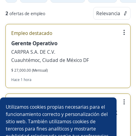
2
Relevancia
ofertas de empleo
Empleo destacado
Gerente Operativo
CARPRA S.A. DE C.V.
Cuauhtémoc, Ciudad de México DF
$ 27,000.00 (Mensual)
Hace 1 hora
Se precisa Urgente
Empleo destacado
Utilizamos cookies propias necesarias para el
Recepcionista hotel centro histórico CDMX
funcionamiento correcto y personalización del
ambos sexos
sitio web. También utilizamos cookies de
terceros para fines analíticos y mostrarte
CARPRA S.A. DE C.V.
publicidad relacionada según tus preferencias.