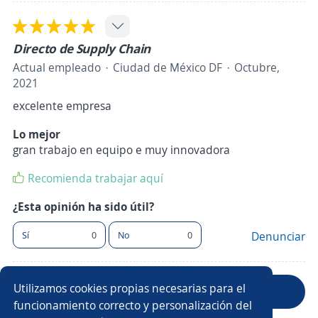
Directo de Supply Chain
Actual empleado
Ciudad de México DF
Octubre,
2021
excelente empresa
Lo mejor
gran trabajo en equipo e muy innovadora
Recomienda trabajar aquí
¿Esta opinión ha sido útil?
Sí
0
No
0
Denunciar
Utilizamos cookies propias necesarias para el
Anterior
Siguiente
funcionamiento correcto y personalización del