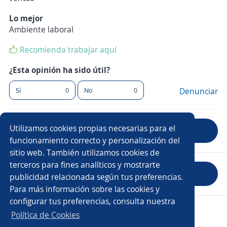
Lo mejor
Ambiente laboral
Recomienda trabajar aquí
¿Esta opinión ha sido útil?
Sí
0
No
0
Denunciar
Utilizamos cookies propias necesarias para el
Anterior
Siguiente
funcionamiento correcto y personalización del
sitio web. También utilizamos cookies de
terceros para fines analíticos y mostrarte
Evaluar empresa
publicidad relacionada según tus preferencias.
Para más información sobre las cookies y
configurar tus preferencias, consulta nuestra
Copyright 2014 - 2026 DGNET LTD.
Política de Cookies
Aviso legal
/
privacidad