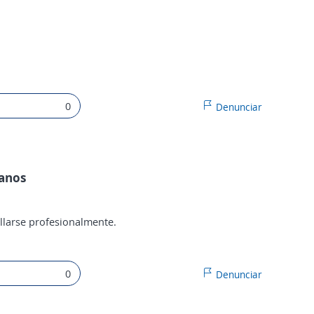
0
Denunciar
manos
larse profesionalmente.
0
Denunciar