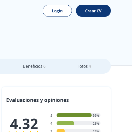
Login
Crear CV
Beneficios
6
Fotos
4
Evaluaciones y opiniones
5
56%
4.32
4
28%
3
13%