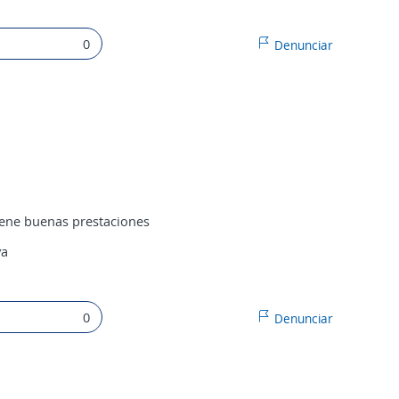
0
Denunciar
iene buenas prestaciones
va
0
Denunciar