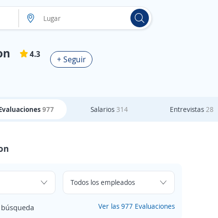
on
4.3
+ Seguir
Evaluaciones
977
Salarios
314
Entrevistas
28
ion
Ver las 977 Evaluaciones
e búsqueda