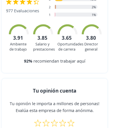
2
2%
977 Evaluaciones
1
1%
3.91
3.85
3.65
3.80
Ambiente
Salario y
Oportunidades
Director
de trabajo
prestaciones
de carrera
general
92%
recomiendan trabajar aquí
Tu opinión cuenta
Tu opinión le importa a millones de personas!
Evalúa esta empresa de forma anónima.