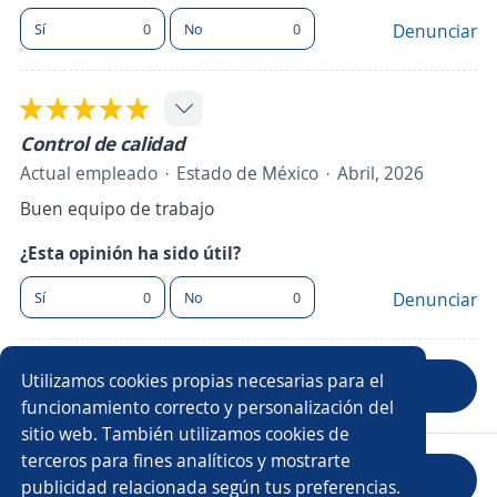
Sí
0
No
0
Denunciar
Control de calidad
Actual empleado
Estado de México
Abril, 2026
Buen equipo de trabajo
¿Esta opinión ha sido útil?
Sí
0
No
0
Denunciar
Utilizamos cookies propias necesarias para el
Anterior
Siguiente
funcionamiento correcto y personalización del
sitio web. También utilizamos cookies de
terceros para fines analíticos y mostrarte
Evaluar empresa
publicidad relacionada según tus preferencias.