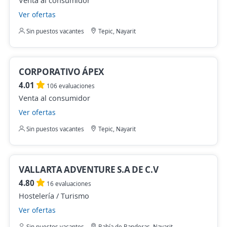
Venta al consumidor
Ver ofertas
Sin puestos vacantes
Tepic, Nayarit
CORPORATIVO ÁPEX
4.01
106 evaluaciones
Venta al consumidor
Ver ofertas
Sin puestos vacantes
Tepic, Nayarit
VALLARTA ADVENTURE S.A DE C.V
4.80
16 evaluaciones
Hostelería / Turismo
Ver ofertas
Sin puestos vacantes
Bahía de Banderas, Nayarit