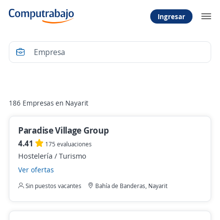
Ingresar
Filtrar
186 Empresas en Nayarit
Paradise Village Group
4.41
175 evaluaciones
Hostelería / Turismo
Ver ofertas
Sin puestos vacantes
Bahía de Banderas, Nayarit