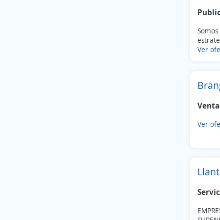
San Mateo Atenco
(59)
Publi
La Paz
(57)
Somos u
Tultepec
(55)
estrate
Chimalhuacán
(51)
Ver ofe
Zumpango
(38)
Teoloyucan
(35)
Valle de Chalco Solidaridad
(29)
Bran
Atlacomulco
(28)
Venta
Huehuetoca
(28)
Zinacantepec
(25)
Ver ofe
Acolman
(24)
Melchor Ocampo
(21)
Ocoyoacac
(21)
Llant
Teotihuacán
(19)
Chicoloapan
(18)
Servic
Jilotzingo
(18)
Calimaya
EMPRE
(16)
SUPEN