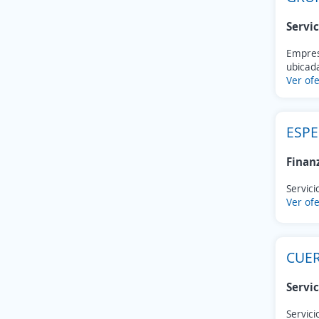
Tonanitla
(6)
San Lorenzo Victoria
(6)
Servic
Amecameca
(5)
Empresa
Capulhuac
(5)
ubicada
Temoaya
(5)
Ver ofe
Tlalmanalco
(5)
Chapultepec
(4)
Chiautla
ESPE
(4)
Mexicaltzingo
(4)
Finan
San Martín de las Pirámides
(4)
Amatepec
(3)
Servici
Ver ofe
Jaltenco
(3)
Rayón
(3)
Tepetlaoxtoc
(3)
CUER
Villa de Allende
(3)
Zumpahuacán
(3)
Servic
San Martín Itunyoso
(3)
Servici
San Martín Zacatepec
(3)