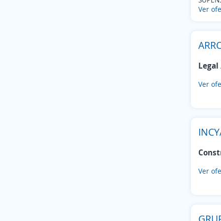
Tianguistenco
(14)
Ver ofe
San Juan Mixtepec -Dto. 26 -
(12)
Atizapán
(11)
Ixtlahuaca
(11)
ARRO
Otzolotepec
(9)
Legal 
Xonacatlán
(9)
Nextlalpan
(8)
Ver ofe
Tezoyuca
(8)
Apaxco
(7)
Almoloya de Juárez
(6)
INCY
Atenco
(6)
Coyotepec
(6)
Const
Chiconcuac
(6)
Jilotepec
(6)
Ver ofe
Tenango del Valle
(6)
Tequixquiac
(6)
Valle de Bravo
(6)
GRUP