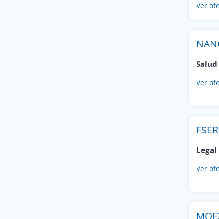
Ver ofe
San Mateo del Mar
(3)
Aculco
(2)
Hueypoxtla
(2)
NAN
Malinalco
(2)
Otumba
(2)
Salud
Papalotla
(2)
Ver ofe
Polotitlán
(2)
San Antonio la Isla
(2)
Soyaniquilpan de Juárez
(2)
Tenancingo
(2)
FSER
San Juan Yatzona
(2)
San Martín Huamelúlpam
Legal 
(2)
Noria de Ángeles
(2)
Ver ofe
Azcapotzalco
(1)
Álvaro Obregón
(1)
Almoloya de Alquisiras
(1)
Amanalco
(1)
MOF