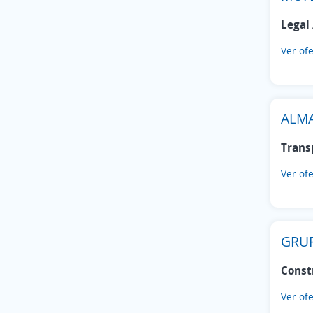
Atlautla
(1)
Legal 
Cocotitlán
(1)
Chapa de Mota
(1)
Ver ofe
Donato Guerra
(1)
Isidro Fabela
(1)
Xalatlaco
(1)
ALM
Jocotitlán
(1)
Joquicingo
(1)
Trans
El Oro
(1)
San Felipe del Progreso
Ver ofe
(1)
GRU
Const
Ver ofe