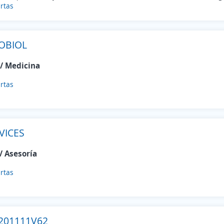
rtas
OBIOL
 / Medicina
rtas
VICES
/ Asesoría
rtas
201111V62