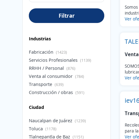
Somos 
industri
Filtrar
Ver ofe
Industrias
TAL
Fabricación
(1423)
Venta
Servicios Profesionales
(1139)
SOMOS 
RRHH / Personal
(876)
lubrica
Venta al consumidor
(784)
Ver ofe
Transporte
(639)
Construcción / obras
(591)
iev1
Venta al por mayor
(525)
Ciudad
Salud / Medicina
(476)
Trans
Educación
(329)
Naucalpan de Juárez
(1239)
Materias Primas
Recolec
(180)
Toluca
(1178)
para la
Finanzas / Banca
(169)
Tlalnepantla de Baz
Ver ofe
(1151)