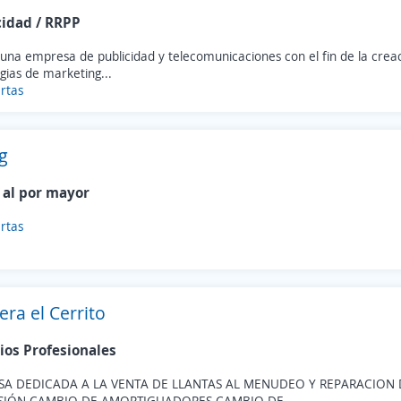
cidad / RRPP
na empresa de publicidad y telecomunicaciones con el fin de la creac
gias de marketing...
rtas
g
 al por mayor
rtas
era el Cerrito
ios Profesionales
SA DEDICADA A LA VENTA DE LLANTAS AL MENUDEO Y REPARACION 
SIÓN,CAMBIO DE AMORTIGUADORES,CAMBIO DE...