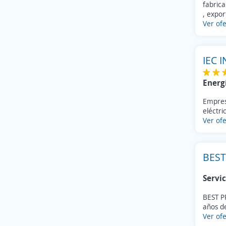
fabric
, expor
Ver ofe
IEC 
Energ
Empres
eléctri
Ver ofe
BEST
Servic
BEST P
años de
Ver ofe