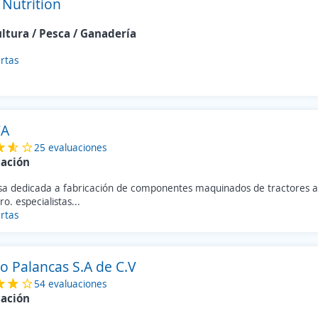
Nutrition
ultura / Pesca / Ganadería
rtas
VA
25 evaluaciones
cación
a dedicada a fabricación de componentes maquinados de tractores ag
ro. especialistas...
rtas
o Palancas S.A de C.V
54 evaluaciones
cación