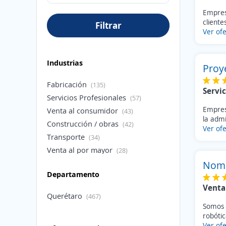
Empres
cliente
Filtrar
Ver ofe
Industrias
Proy
Fabricación
(135)
Servic
Servicios Profesionales
(57)
Empresa
Venta al consumidor
(43)
la admi
Construcción / obras
(42)
Ver ofe
Transporte
(34)
Venta al por mayor
(28)
RRHH / Personal
Nomo
(22)
Departamento
Salud / Medicina
(17)
Venta
Finanzas / Banca
(13)
Querétaro
(467)
Energía
(12)
Somos 
Materias Primas
robótic
(11)
Ver ofe