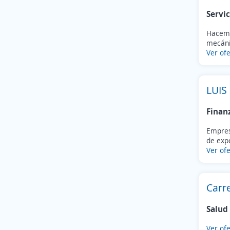
Servic
Hacemos
mecánic
Ver ofe
LUIS
Finan
Empres
de expe
Ver ofe
Carre
Salud
Ver ofe