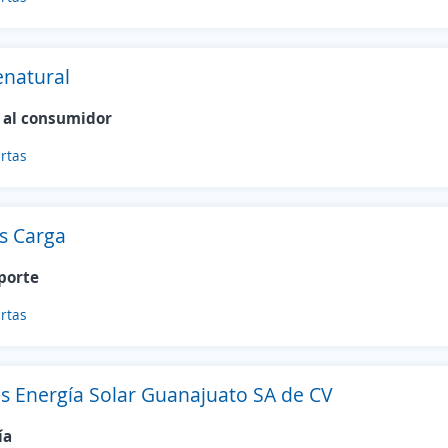
enatural
 al consumidor
rtas
ns Carga
porte
rtas
os Energía Solar Guanajuato SA de CV
ía