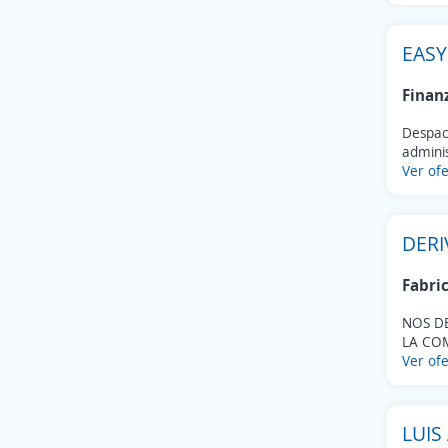
EAS
Finan
Despach
adminis
Ver ofe
DER
Fabri
NOS D
LA CO
Ver ofe
LUIS