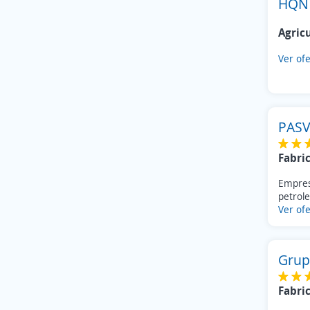
HQN 
Agric
Ver ofe
PAS
Fabri
Empres
petrole
Ver ofe
Grup
Fabri