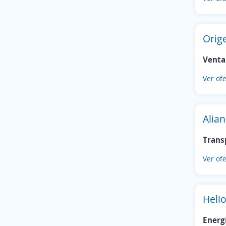
Orig
Venta
Ver ofe
Alia
Trans
Ver ofe
Heli
Energ