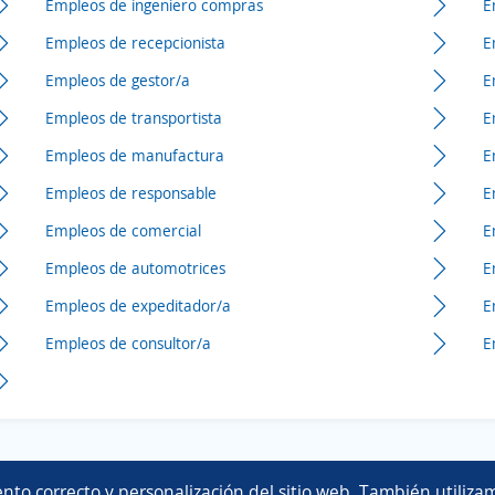
Empleos de ingeniero compras
E
Empleos de recepcionista
E
Empleos de gestor/a
E
Empleos de transportista
E
Empleos de manufactura
E
Empleos de responsable
E
Empleos de comercial
E
Empleos de automotrices
E
Empleos de expeditador/a
E
Empleos de consultor/a
E
Copyright 2014 - 2026 DGNET LTD.
nto correcto y personalización del sitio web. También utilizam
Aviso legal
/
privacidad