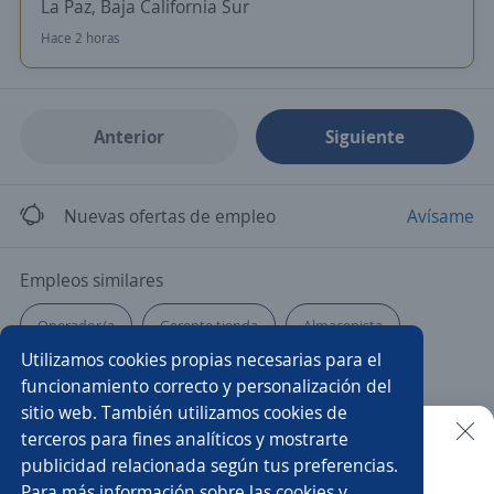
La Paz, Baja California Sur
Hace 2 horas
Anterior
Siguiente
Nuevas ofertas de empleo
Avísame
Empleos similares
Operador/a
Gerente tienda
Almacenista
Utilizamos cookies propias necesarias para el
Asistente de recursos humanos
Call center
funcionamiento correcto y personalización del
sitio web. También utilizamos cookies de
Promotor/a de autoservicio
Capturista
Asistente
terceros para fines analíticos y mostrarte
publicidad relacionada según tus preferencias.
Buscar es más fácil en la app
Para más información sobre las cookies y
Auxiliar de recursos humanos
Gerente de sucursal