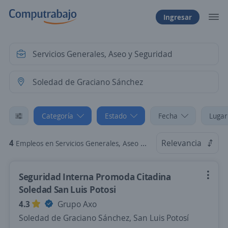
Ingresar
Categoría
Estado
Fecha
Lugar
4
Relevancia
Empleos en Servicios Generales, Aseo y Seguridad en Soledad de Graciano Sánchez, San Luis Potosí
Seguridad Interna Promoda Citadina
Soledad San Luis Potosi
4.3
Grupo Axo
Soledad de Graciano Sánchez, San Luis Potosí