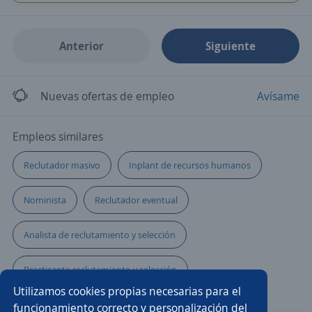
Anterior
Siguiente
Nuevas ofertas de empleo
Avísame
Empleos similares
Reclutador masivo
Inplant de recursos humanos
Nominista
Reclutador eventual
Analista de reclutamiento y selección
Practicante reclutamiento y selección
Utilizamos cookies propias necesarias para el
Gerente de reclutamiento y selección
funcionamiento correcto y personalización del