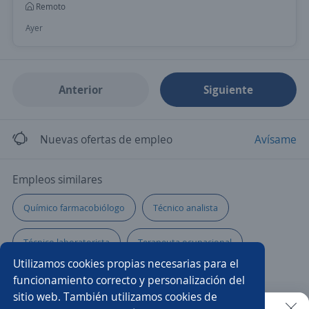
Remoto
Ayer
Anterior
Siguiente
Nuevas ofertas de empleo
Avísame
Empleos similares
Químico farmacobiólogo
Técnico analista
Técnico laboratorista
Terapeuta ocupacional
Utilizamos cookies propias necesarias para el
Responsable Sanitario
Enfermero ocupacional
funcionamiento correcto y personalización del
sitio web. También utilizamos cookies de