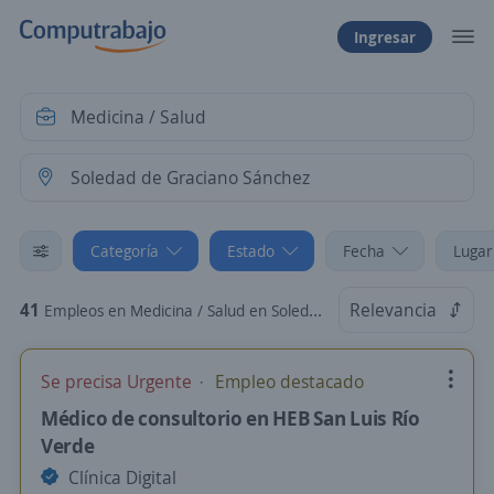
Ingresar
Categoría
Estado
Fecha
Lugar
41
Relevancia
Empleos en Medicina / Salud en Soledad de Graciano Sánchez, San Luis Potosí
Se precisa Urgente
Empleo destacado
Médico de consultorio en HEB San Luis Río
Verde
Clínica Digital