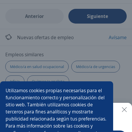
Anterior
Siguiente
Nuevas ofertas de empleo
Avísame
Empleos similares
Médico/a en salud ocupacional
Médico/a de urgencias
Jefe/a
Químico/a analista
Utilizamos cookies propias necesarias para el
Médico/a de consulta general
Psicólogo clínico
funcionamiento correcto y personalización del
sitio web. También utilizamos cookies de
Farmacia
Médico radiólogo
Ejecutivo/a de ventas
terceros para fines analíticos y mostrarte
publicidad relacionada según tus preferencias.
Buscar es más fácil en la app
Para más información sobre las cookies y
Doctor/a
Médico/a
Enfermero/a industrial