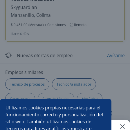
Skyguardian
Manzanillo, Colima
$ 9,451.00 (Mensual) + Comisiones
Remoto
Hace 4 días
Nuevas ofertas de empleo
Avísame
Empleos similares
Técnico de procesos
Técnico/a instalador
Carrocero/a
Soporte técnico
Mecánico
Utilizamos cookies propias necesarias para el
Aire acondicionado
Técnico en Aire Acondicionado
funcionamiento correcto y personalización del
sitio web. También utilizamos cookies de
Hojalatero/a
Técnico/a de mantenimiento
terceros para fines analíticos y mostrarte