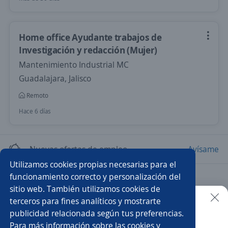
Home office Ayudante trabajos de
Investigación y redacción (Mujer)
Mantenimiento Industrial MC
Guadalajara, Jalisco
Remoto
Hace 6 días
Nuevas ofertas de empleo
Avísame
Utilizamos cookies propias necesarias para el
funcionamiento correcto y personalización del
Empleos similares
sitio web. También utilizamos cookies de
Analista de laboratorio
Pasante de calidad
terceros para fines analíticos y mostrarte
publicidad relacionada según tus preferencias.
Buscar es más fácil en la app
Para más información sobre las cookies y
Analista de calidad
Auditor calidad