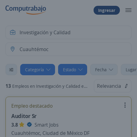
Ingresar
Categoría
Estado
Fecha
Lugar
13
Relevancia
Empleos en Investigación y Calidad en Cuauhtémoc, Ciudad de México DF
Empleo destacado
Auditor Sr
3.8
Smart Jobs
Cuauhtémoc, Ciudad de México DF