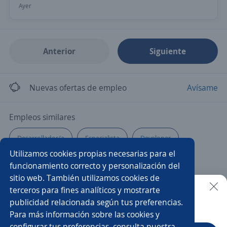
Ayer
Anterior
Siguiente
Nuevas ofertas de empleo
Avísame
Empleos similares
Desarrollador/a
Especialista
Developer
Utilizamos cookies propias necesarias para el
Analista
Coordinador/a
Engineer
funcionamiento correcto y personalización del
sitio web. También utilizamos cookies de
Desarrollador sénior
Ingeniero ti
Desarrollo
terceros para fines analíticos y mostrarte
publicidad relacionada según tus preferencias.
Buscar es más fácil en la app
Para más información sobre las cookies y
Ingeniero soporte
Programador/a web
configurar tus preferencias, consulta nuestra