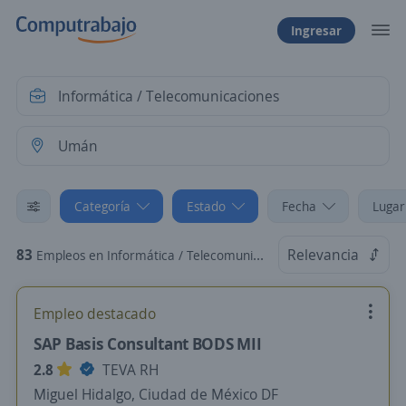
Ingresar
Categoría
Estado
Fecha
Lugar
83
Relevancia
Empleos en Informática / Telecomunicaciones en Umán, Yucatán
Empleo destacado
SAP Basis Consultant BODS MII
2.8
TEVA RH
Miguel Hidalgo, Ciudad de México DF