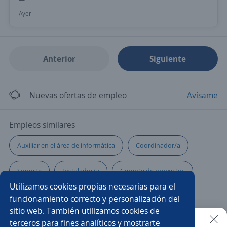
Ayer
Anterior
Siguiente
Nuevas ofertas de empleo
Avísame
Empleos similares
Auxiliar en el área de informática
Coordinador/a
Soporte
Instalador/a
Gerente de proyectos
Utilizamos cookies propias necesarias para el
Especialista
Técnico en sistemas
funcionamiento correcto y personalización del
sitio web. También utilizamos cookies de
Ingeniero de soporte técnico
Automatización
terceros para fines analíticos y mostrarte