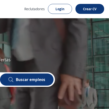
Reclutadores
Login
Crear CV
ertas
Buscar empleos