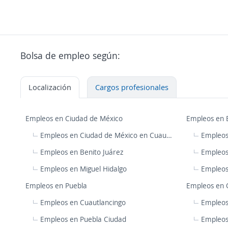
Bolsa de empleo según:
Localización
Cargos profesionales
Empleos en Ciudad de México
Empleos en 
Empleos en Ciudad de México en Cuauhtemoc
Empleos
Empleos en Benito Juárez
Empleos
Empleos en Miguel Hidalgo
Empleos
Empleos en Puebla
Empleos en
Empleos en Cuautlancingo
Empleos
Empleos en Puebla Ciudad
Empleos