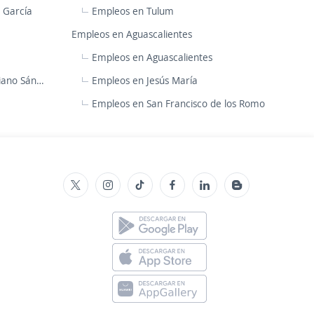
 García
Empleos en Tulum
Empleos en Aguascalientes
Empleos en Aguascalientes
o Sánchez
Empleos en Jesús María
Empleos en San Francisco de los Romo