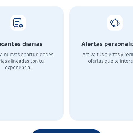
cantes diarias
Alertas personal
ta nuevas oportunidades
Activa tus alertas y rec
rias alineadas con tu
ofertas que te inter
experiencia.