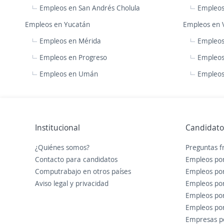
Empleos en San Andrés Cholula
Empleos
Empleos en Yucatán
Empleos en 
Empleos en Mérida
Empleos
Empleos en Progreso
Empleos
Empleos en Umán
Empleos
Institucional
Candidato
¿Quiénes somos?
Preguntas f
Contacto para candidatos
Empleos por
Computrabajo en otros países
Empleos por
Aviso legal
y
privacidad
Empleos por
Empleos por
Empleos por
Empresas po