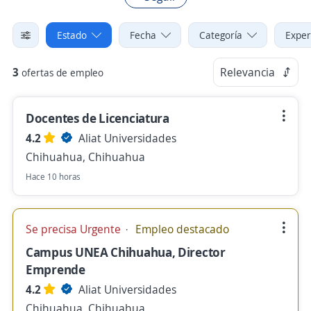
Estado
Fecha
Categoría
Exper
3
Relevancia
ofertas de empleo
Docentes de Licenciatura
4.2
Aliat Universidades
Chihuahua, Chihuahua
Hace 10 horas
Se precisa Urgente
Empleo destacado
Campus UNEA Chihuahua, Director
Emprende
4.2
Aliat Universidades
Chihuahua, Chihuahua