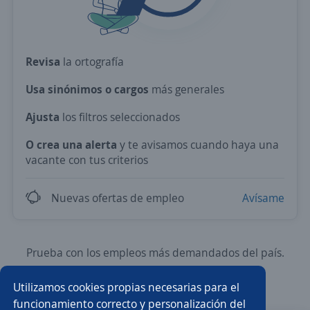
Revisa
la ortografía
Usa sinónimos o cargos
más generales
Ajusta
los filtros seleccionados
O crea una alerta
y te avisamos cuando haya una
vacante con tus criterios
Nuevas ofertas de empleo
Avísame
Prueba con los empleos más demandados del país.
Utilizamos cookies propias necesarias para el
Ejecutivo/a de ventas
Asesor/a de ventas
funcionamiento correcto y personalización del