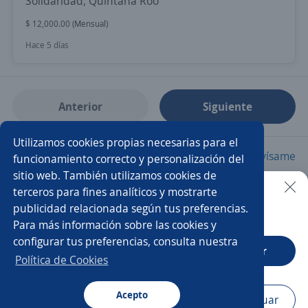
Solidaridad, Quintana Roo
$ 12,000.00 (Mensual)
Hace 5 días
Anterior
Siguiente
Utilizamos cookies propias necesarias para el
Nuevas ofertas de empleo
Avísame
funcionamiento correcto y personalización del
sitio web. También utilizamos cookies de
terceros para fines analíticos y mostrarte
Empleos similares
publicidad relacionada según tus preferencias.
Buscar es más fácil en la app
Para más información sobre las cookies y
Automotriz
Gerente de mantenimiento
configurar tus preferencias, consulta nuestra
CT App
Abrir
Auxiliar de mantenimiento
Técnico/a
Política de Cookies
Técnico/a de mantenimiento
Acepto
Navegador
Continuar