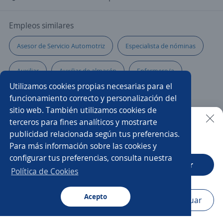
Empleos similares
Asesor de Servicio Automotriz
Especialista de nóminas
Auxiliar
Auxiliar de almacén
Enfermero/a
Utilizamos cookies propias necesarias para el
Oficial mantenimiento
funcionamiento correcto y personalización del
sitio web. También utilizamos cookies de
EJECUTIVO DE ATENCIÓN A CLIENTES
Técnico laboratorio
terceros para fines analíticos y mostrarte
publicidad relacionada según tus preferencias.
Buscar es más fácil en la app
Para más información sobre las cookies y
Técnico en refrigeración
Técnico/a electromecánico
configurar tus preferencias, consulta nuestra
CT App
Abrir
Especialista en ventas
Especialista en cobranza
Política de Cookies
Automotriz
Jefe/a
Electromecánico/a
Acepto
Navegador
Continuar
Buscar
Postulaciones
Avisos
Favoritos
Menú