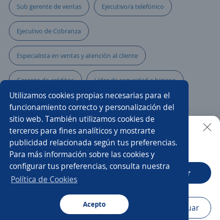
Sub gerente de ventas
Ejecutivo/a telefónico
Ejecutivo de Cobranza
Especialista en ventas y atención al cliente
Gerente de créditos
Líder de seguridad e higiene
Utilizamos cookies propias necesarias para el
Asistente/a ejecutivo
Supervisor/a de operaciones
funcionamiento correcto y personalización del
sitio web. También utilizamos cookies de
Responsable de crédito y cobranza
Gerente tienda
terceros para fines analíticos y mostrarte
publicidad relacionada según tus preferencias.
Buscar es más fácil en la app
Para más información sobre las cookies y
Encargado/a
Gerente de recursos humanos
configurar tus preferencias, consulta nuestra
CT App
Abrir
Ejecutivo reclutamiento
Supervisor/a de obra
Política de Cookies
Gerente de marketing
Acepto
Navegador
Continuar