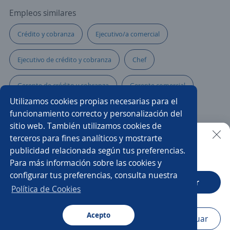
Empleos similares
Crédito y cobranza
Ejecutivo/a comercial
Ejecutivo de crédito y cobranza
Chef
Gerente de crédito y cobranza
Gerente comercial
Utilizamos cookies propias necesarias para el
Ejecutivo de Cobranza
Cajero banco
funcionamiento correcto y personalización del
sitio web. También utilizamos cookies de
Gestor domiciliario
Cobranza domiciliaria
terceros para fines analíticos y mostrarte
publicidad relacionada según tus preferencias.
Buscar es más fácil en la app
Para más información sobre las cookies y
Abogado/a de cobranza
Gerente de cobranza y crédito
configurar tus preferencias, consulta nuestra
CT App
Abrir
Cajero bancario
Ejecutivo cobranza
Política de Cookies
Ejecutivo/a de ventas
Acepto
Navegador
Continuar