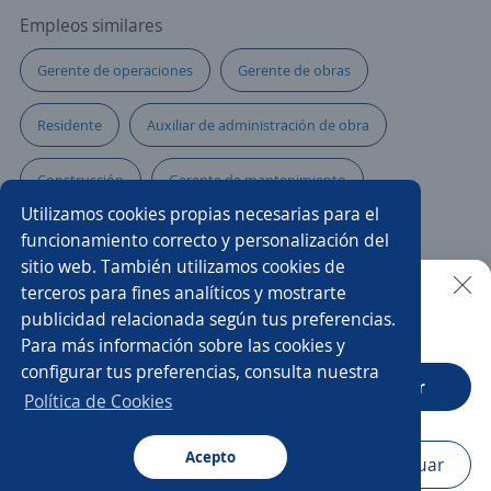
Empleos similares
Gerente de operaciones
Gerente de obras
Residente
Auxiliar de administración de obra
Construcción
Gerente de mantenimiento
Utilizamos cookies propias necesarias para el
Residente de instalaciones eléctricas
funcionamiento correcto y personalización del
sitio web. También utilizamos cookies de
Supervisor/a de seguridad
Residente de obra civil
terceros para fines analíticos y mostrarte
publicidad relacionada según tus preferencias.
Buscar es más fácil en la app
Para más información sobre las cookies y
Gerente de proyectos
Residente de urbanización
configurar tus preferencias, consulta nuestra
CT App
Abrir
Pasante de ingeniero civil
Jefe/a de calidad
Política de Cookies
Ingeniero supervisor
Arquitecto supervisor
Acepto
Navegador
Continuar