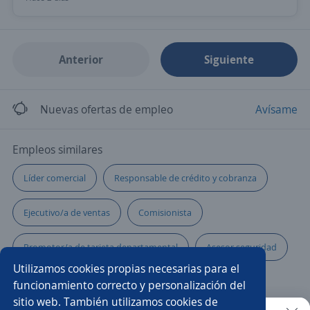
Anterior
Siguiente
Nuevas ofertas de empleo
Avísame
Empleos similares
Líder comercial
Responsable de crédito y cobranza
Ejecutivo/a de ventas
Comisionista
Promotor/a de tarjeta departamental
Asesor seguridad
Utilizamos cookies propias necesarias para el
Promotor/a telefonía móvil
Chef
funcionamiento correcto y personalización del
sitio web. También utilizamos cookies de