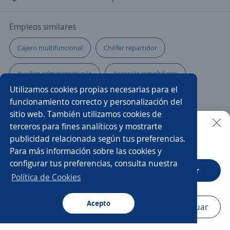
Empleos similares
Cajero multifuncional
Chófer repartidor
Auxiliar administrativo/a
Asesor/a inmobiliario
Utilizamos cookies propias necesarias para el
Ejecutivo/a de ventas
Vendedor refacciones
funcionamiento correcto y personalización del
sitio web. También utilizamos cookies de
Vendedor de piso
Cajero/a vendedor
Auxiliar
terceros para fines analíticos y mostrarte
publicidad relacionada según tus preferencias.
Buscar es más fácil en la app
Para más información sobre las cookies y
Cajero/a
Asesor/a de ventas
Vendedor sénior
configurar tus preferencias, consulta nuestra
CT App
Abrir
Chófer de reparto
Ayudante general
Política de Cookies
Multifuncional
Acepto
Navegador
Continuar
Buscar
Postulaciones
Avisos
Favoritos
Menú