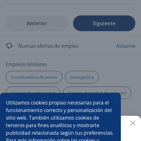
Anterior
Siguiente
Nuevas ofertas de empleo
Avísame
Empleos similares
Coordinador/a de ventas
Encargado/a
Gerente de ventas retail
Gerente de unidad de negocios
Utilizamos cookies propias necesarias para el
Ejecutivo de servicio
Jefe/a de turno
funcionamiento correcto y personalización del
sitio web. También utilizamos cookies de
Ejecutivo personal
Ejecutivo/a telefónico
terceros para fines analíticos y mostrarte
publicidad relacionada según tus preferencias.
Buscar es más fácil en la app
Para más información sobre las cookies y
Autoservicio
Gerente
Gestor/a