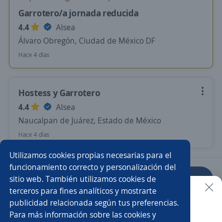
Garrotero/a jornada reducida
4.4
Alsea
Álvaro Obregón, Ciudad de México DF
Hace 4 días
Hostess y Garrotero
4.4
Alsea
Naucalpan de Juárez, Estado de México
Hace 4 días
Utilizamos cookies propias necesarias para el
funcionamiento correcto y personalización del
sitio web. También utilizamos cookies de
Anterior
Siguiente
terceros para fines analíticos y mostrarte
publicidad relacionada según tus preferencias.
Buscar es más fácil en la app
Para más información sobre las cookies y
Nuevas ofertas de empleo
Avísame