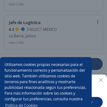
Hace 2 días
Jefe de Logística
4.3
EXELECT MEXICO
La Barca, Jalisco
Hace 2 días
Anterior
Siguiente
Utilizamos cookies propias necesarias para el
funcionamiento correcto y personalización del
sitio web. También utilizamos cookies de
Nuevas ofertas de empleo
Avísame
terceros para fines analíticos y mostrarte
publicidad relacionada según tus preferencias.
Buscar es más fácil en la app
Para más información sobre las cookies y
Empleos similares
configurar tus preferencias, consulta nuestra
CT App
Abrir
Ayudante general
Auxiliar de cocina
Política de Cookies