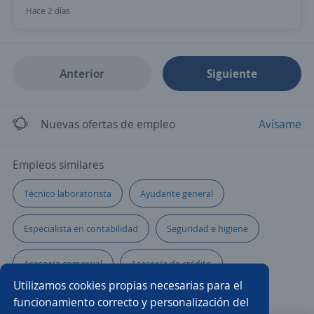
Hace 2 días
Anterior
Siguiente
Nuevas ofertas de empleo
Avísame
Empleos similares
Técnico laboratorista
Ayudante general
Especialista en contabilidad
Seguridad e higiene
Asesor/a comercial
Asesor/a de crédito
Utilizamos cookies propias necesarias para el
Técnico/a electrónico
Marketing digital
funcionamiento correcto y personalización del