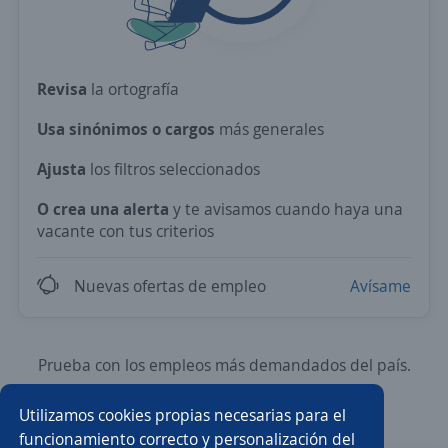
Revisa
la ortografía
Usa sinónimos o cargos
más generales
Ajusta
los filtros seleccionados
O crea una alerta
y te avisamos cuando haya una
vacante con tus criterios
Nuevas ofertas de empleo
Avísame
Prueba con los empleos más demandados del país.
Utilizamos cookies propias necesarias para el
Ejecutivo/a de ventas
Asesor/a de ventas
funcionamiento correcto y personalización del