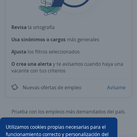
Revisa
la ortografía
Usa sinónimos o cargos
más generales
Ajusta
los filtros seleccionados
O crea una alerta
y te avisamos cuando haya una
vacante con tus criterios
Nuevas ofertas de empleo
Avísame
Prueba con los empleos más demandados del país.
Utilizamos cookies propias necesarias para el
Ejecutivo/a de ventas
Asesor/a de ventas
funcionamiento correcto y personalización del