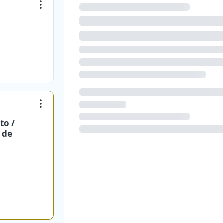
to /
 de