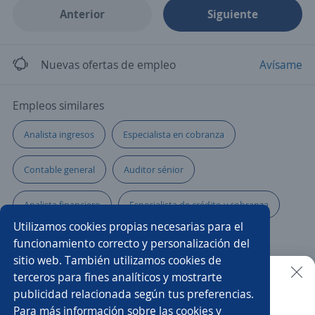
Anterior
Siguiente
Nuevas ofertas de empleo
Avísame
Empleos similares
Analista ingresos
Especialista en cobranza
Contable general
Auditor sénior
Analista financiero
Especialista de crédito y cobranza
Utilizamos cookies propias necesarias para el
Gerente de administración y finanzas
funcionamiento correcto y personalización del
sitio web. También utilizamos cookies de
Auxiliar cuentas por cobrar
terceros para fines analíticos y mostrarte
publicidad relacionada según tus preferencias.
Buscar es más fácil en la app
Para más información sobre las cookies y
Especialista de créditos por nómina
Cobranza