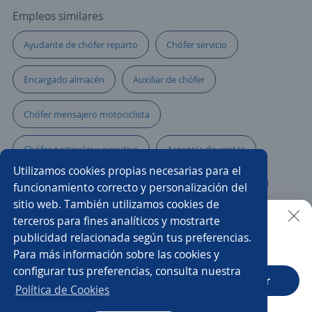
Empleos similares
Ayudante de chófer reparto
Chófer servicio
Encargado almacén
Auxiliar de chófer
Chófer mensajero motociclista
Chófer particular y ejecutivo
Asesor/a de ventas
Utilizamos cookies propias necesarias para el
Ayudante de chófer repartidor
Chófer almacenista
funcionamiento correcto y personalización del
sitio web. También utilizamos cookies de
Ayudante de chófer vendedor
terceros para fines analíticos y mostrarte
publicidad relacionada según tus preferencias.
Buscar es más fácil en la app
Para más información sobre las cookies y
Responsable de crédito y cobranza
Operador de Trailer
configurar tus preferencias, consulta nuestra
CT App
Abrir
Jefe/a de logística
Chófer foráneo
Política de Cookies