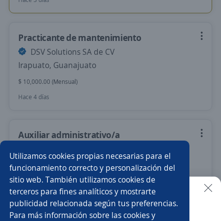
Practicante de mantenimiento
DSV Solutions SA de CV
Irapuato, Guanajuato
$ 10,000.00 (Mensual)
Hace 4 días
Auxiliar administrativo/a
GRUPO GASOLINERO G500
Utilizamos cookies propias necesarias para el
Irapuato, Guanajuato
funcionamiento correcto y personalización del
sitio web. También utilizamos cookies de
$ 9,800.00 (Mensual)
terceros para fines analíticos y mostrarte
Hace 4 días
publicidad relacionada según tus preferencias.
Buscar es más fácil en la app
Para más información sobre las cookies y