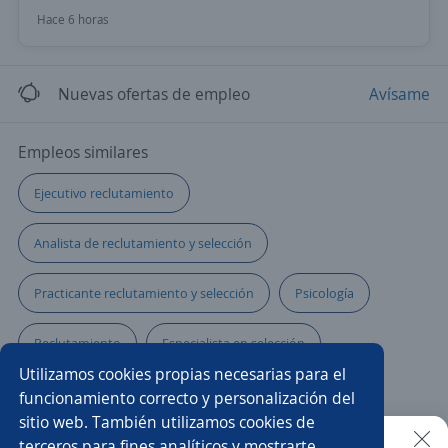
Hace 6 horas
Nuevas ofertas de empleo
Avísame
Empleos similares
Ejecutivo reclutamiento
Analista de reclutamiento y selección
Practicante reclutamiento y selección
Psicología
Reclutamiento
Especialista en selección
Utilizamos cookies propias necesarias para el
Reclutador personal
Asistente
Analista
funcionamiento correcto y personalización del
sitio web. También utilizamos cookies de
Recursos humanos
Auxiliar mercadotecnia
terceros para fines analíticos y mostrarte