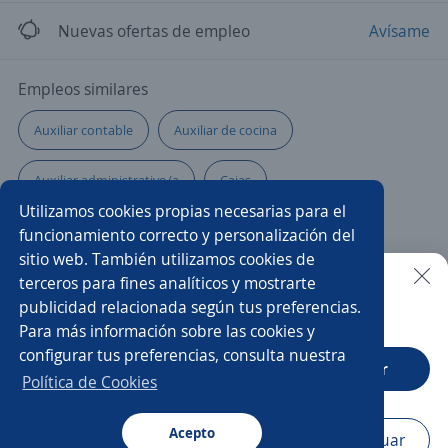
Nuevas ofertas de empleo
Avísame
Empleos similares
Auxiliar contable
Auxiliar de cocina
Auxiliar administrativo/a
Cajas
Utilizamos cookies propias necesarias para el
Auxiliar de mantenimiento
Auxiliar de almacén
funcionamiento correcto y personalización del
sitio web. También utilizamos cookies de
Auxiliar de auditoría
Auxiliar de compras
terceros para fines analíticos y mostrarte
publicidad relacionada según tus preferencias.
Buscar es más fácil en la app
Para más información sobre las cookies y
Asistente de producción
Auxiliar de laboratorio
configurar tus preferencias, consulta nuestra
CT App
Abrir
Pasante de calidad
Ayudante general
Auxiliar
Política de Cookies
Auxiliar operativo
Acepto
Navegador
Continuar