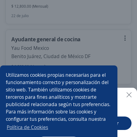
$ 12,800.00 (Mensual)
22 de julio
Ayudante general de cocina
Yau Food Mexico
Benito Juárez, Ciudad de México DF
$ 9,583.00 (Mensual)
Utilizamos cookies propias necesarias para el
Más de 30 días
funcionamiento correcto y personalización del
sitio web. También utilizamos cookies de
terceros para fines analíticos y mostrarte
Ayudante general chófer
publicidad relacionada según tus preferencias.
Buscar es más fácil en la app
GRUPO EXPOINNOVA
Para más información sobre las cookies y
Tláhuac, Ciudad de México DF
configurar tus preferencias, consulta nuestra
CT App
Abrir
Más de 30 días
Política de Cookies