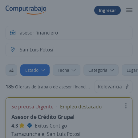
Ingresar
Estado
Fecha
Categoría
Lugar
185
Relevancia
Ofertas de trabajo de asesor financiero en San Luis Potosí
Se precisa Urgente
Empleo destacado
Asesor de Crédito Grupal
4.3
Exitus Contigo
Tamazunchale, San Luis Potosí