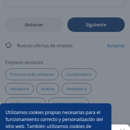
Anterior
Siguiente
Nuevas ofertas de empleo
Avísame
Empleos similares
Promotor/a de cambaceo
Coordinador/a
Valuador/a
Analista
Vendedor/a
Analista comercial
Gerente comercial
Utilizamos cookies propias necesarias para el
Agente ventas automóviles
Atención a clientes
funcionamiento correcto y personalización del
sitio web. También utilizamos cookies de