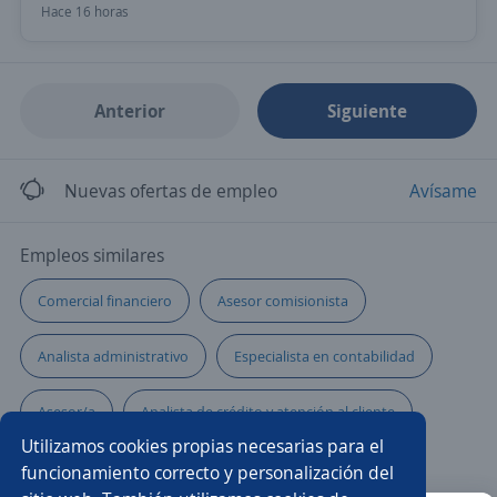
Hace 16 horas
Anterior
Siguiente
Nuevas ofertas de empleo
Avísame
Empleos similares
Comercial financiero
Asesor comisionista
Analista administrativo
Especialista en contabilidad
Asesor/a
Analista de crédito y atención al cliente
Utilizamos cookies propias necesarias para el
Asesor seguridad
Asesor financiero
funcionamiento correcto y personalización del