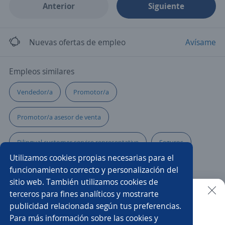
Anterior
Siguiente
Nuevas ofertas de empleo
Avísame
Empleos similares
Vendedor/a
Promotor/a
Promotor/a asesor de venta
Bilingual customer service representative
Seguros
Utilizamos cookies propias necesarias para el
Ventas
Asesor/a de crédito
Facturista
funcionamiento correcto y personalización del
sitio web. También utilizamos cookies de
Supervisor/a de ventas
Asistente de ventas
terceros para fines analíticos y mostrarte
publicidad relacionada según tus preferencias.
Buscar es más fácil en la app
Para más información sobre las cookies y
Asesor/a
Vendedor refacciones